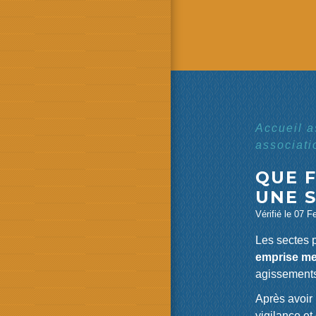
Accueil 
associat
QUE F
UNE S
Vérifié le 07 F
Les sectes p
emprise me
agissements
Après avoir 
vigilance et