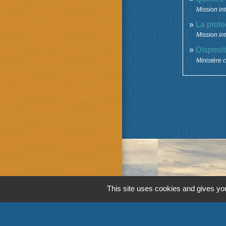
Mission int
La prote
Mission int
Dispositi
Ministère c
This site uses cookies and gives you