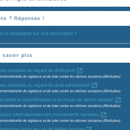
ons ? Réponses !
 se renseigner sur une association ?
 savoir plus
open_in_new
ves sectaires au regard du droit privé
erministérielle de vigilance et de lutte contre les dérives sectaires (Miviludes)
open_in_new
ves sectaires au regard du droit administratif
erministérielle de vigilance et de lutte contre les dérives sectaires (Miviludes)
open_in_new
facilitant la caractérisation d'un risque de dérive sectaire
erministérielle de vigilance et de lutte contre les dérives sectaires (Miviludes)
open_in_new
tégies internationales des mouvements sectaires
erministérielle de vigilance et de lutte contre les dérives sectaires (Miviludes)
open_in_new
instances saisir en cas de dérive sectaire