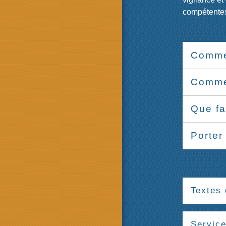
compétente
Commen
Commen
Que fa
Porter
Textes 
Service