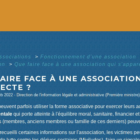
associations
>
Fonctionnement d'une association
ion
>
Que faire face à une association qui s'appar
AIRE FACE À UNE ASSOCIATIO
ECTE ?
eb 2022 - Direction de l'information légale et administrative (Première ministre)
euvent parfois utiliser la forme associative pour exercer leurs a
ntale
qui porte atteinte à l'équilibre moral, sanitaire, financier 
 (membres, anciens membres ou famille de ces derniers) peuven
recueilli certaines informations sur l'association, les victimes p
 de lutte contre les dérives sectaires (Miviludes), faire un sign