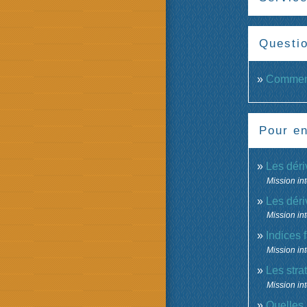
Questi
Comment
Pour en
Les déri
Mission int
Les déri
Mission int
Indices 
Mission int
Les stra
Mission int
Quelles 