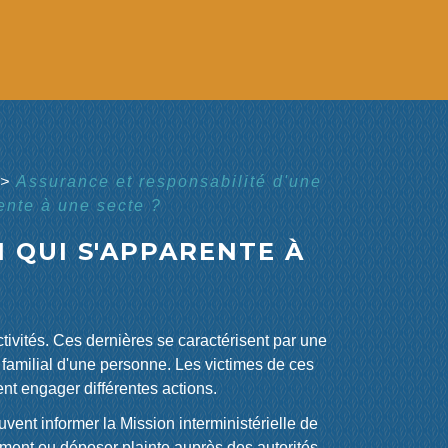
>
Assurance et responsabilité d'une
ente à une secte ?
N QUI S'APPARENTE À
ctivités. Ces dernières se caractérisent par une
et familial d'une personne. Les victimes de ces
t engager différentes actions.
euvent informer la Mission interministérielle de
alement ou déposer plainte auprès des autorités