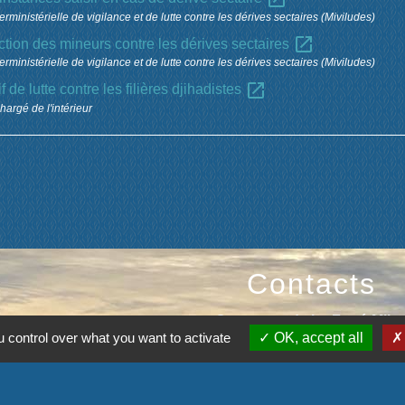
erministérielle de vigilance et de lutte contre les dérives sectaires (Miviludes)
open_in_new
ction des mineurs contre les dérives sectaires
erministérielle de vigilance et de lutte contre les dérives sectaires (Miviludes)
open_in_new
f de lutte contre les filières djihadistes
hargé de l'intérieur
Contacts
Commune de La Ferté-Milo
 control over what you want to activate
OK, accept all
29, rue de la Chaussée
02460 La Ferté-Milon - FRAN
+33 3 23 96 70 45