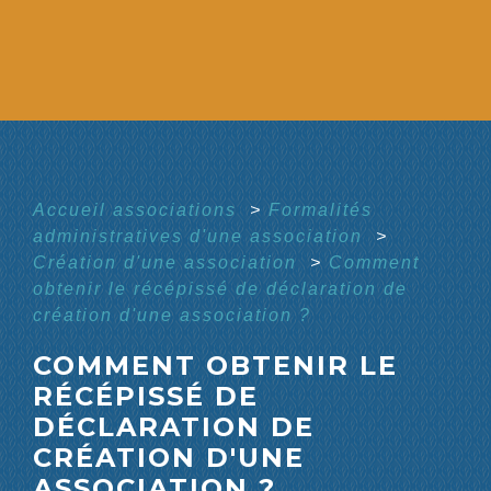
Accueil associations
>
Formalités
administratives d'une association
>
Création d'une association
>
Comment
obtenir le récépissé de déclaration de
création d'une association ?
COMMENT OBTENIR LE
RÉCÉPISSÉ DE
DÉCLARATION DE
CRÉATION D'UNE
ASSOCIATION ?