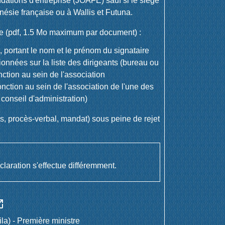
ndations d'entreprise (JOAFE) sauf si le siège
nésie française ou à Wallis et Futuna.
e (pdf, 1.5 Mo maximum par document) :
é, portant le nom et le prénom du signataire
onnées sur la liste des dirigeants (bureau ou
nction au sein de l'association
onction au sein de l'association de l'une des
conseil d'administration)
uts, procès-verbal, mandat) sous peine de rejet
éclaration s'effectue différemment.
n_new
ila) - Première ministre