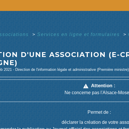
associations
>
Services en ligne et formulaires
>
ION D'UNE ASSOCIATION (E-C
GNE)
eb 2021 - Direction de l'information légale et administrative (Première ministre)
Attention :
warning
Ne concerne pas l'Alsace-Mose
Permet de :
déclarer la création de votre asso