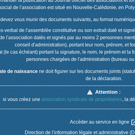
emander la publication au Journal officiel des associations et fo
social de l'association est situé en Nouvelle-Calédonie, en Poly
devez vous munir des documents suivants, au format numériqu
s-verbal de l'assemblée constitutive ou son extrait daté et sign
 de l'association datés et signés par au moins 2 personnes menti
conseil d'administration), portant leur nom, prénom, et fo
 (le cas échéant) portant la signature, le nom, le prénom et la f
personnes chargées de l'administration (bureau ou 
te de naissance
ne doit figurer sur les documents joints (stat
de la déclaration.
Attention :
warning
si vous créez une
association syndicale de propriétaires
, la d
open_i
Accéder au service en ligne
Direction de l'information légale et administrative (D