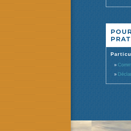
POUR
PRAT
Particu
Commen
Déclar