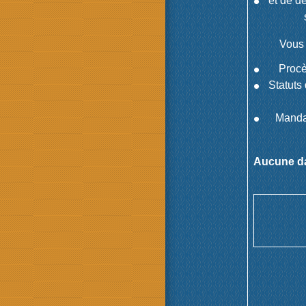
et de d
Vous 
Procè
Statuts
Mandat
Aucune da