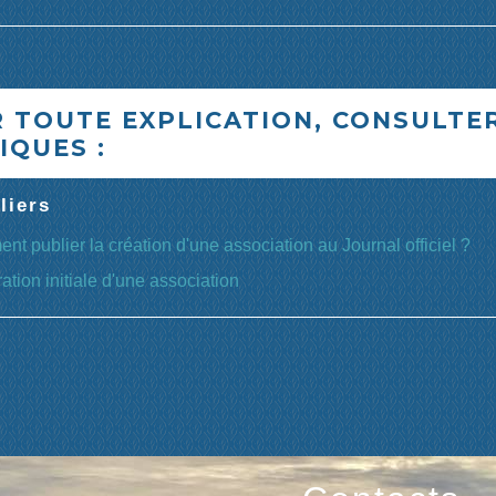
 TOUTE EXPLICATION, CONSULTER
IQUES :
liers
t publier la création d'une association au Journal officiel ?
ation initiale d'une association